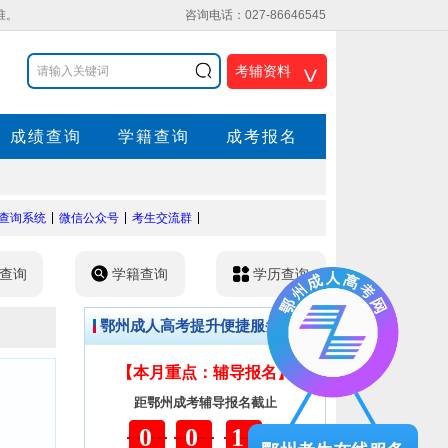
准。
咨询电话：027-86646545
考辅资料
<
成绩查询
学籍查询
成考报名
查询系统
微信公众号
考生交流群
查询
学籍查询
学历查询
鄂州成人高考提升便捷服务
【本月重点：辅导报名】
距鄂州成考辅导报名截止
001
天