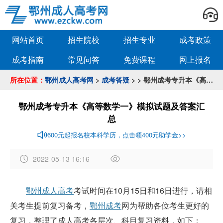
网站首页
招生院校
招生专业
成考政策
成考指南
常见问答
免费课程
网上报名
所在位置：
鄂州成人高考网
>
成考答疑
> > 鄂州成考专升本《高等数学一》模拟试题及答案汇总
鄂州成考专升本《高等数学一》模拟试题及答案汇
总
600元起报名校本科学历，点击领400元助学金>>
2022-05-13 16:16
作
者
鄂州成人高考
考试时间在10月15日和16日进行，请相
：
关考生提前复习备考，
鄂州成考
网为帮助各位考生更好的
a
d
复习，整理了成人高考各层次、科目复习资料，如下：