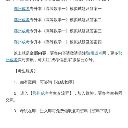
m
i
鄂州成考
专升本《高等数学一》模拟试题及答案一
n
鄂州成考
专升本《高等数学一》模拟试题及答案二
鄂州成考
专升本《高等数学一》模拟试题及答案三
鄂州成考
专升本《高等数学一》模拟试题及答案四
以上就是
全部内容
，更多内容请敬请关注
鄂州成考
网，更多
鄂
州成考
实时资讯，可关注“成考信息库”微信公众号。
【考生服务】
1、如有疑问，可咨询【在线老师】
2、进入【
鄂州成考
考生交流群】，加入群聊，更多考生共同
交流。
3、考试在即，进入即可免费领取复习资料【资料下载】