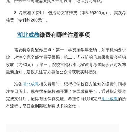
元。部分专业可能需要购买专用设备，记得提前确认。
3. 考试相关费用：包括论文答辩费（本科约300元）、实践考
核费（专科约200元）。
湖北成教
缴费有哪些注意事项
需要特别提醒你三点：第一，学费按学年缴纳，如果机构要求
你一次性交完全部学费要警惕；第二，毕业前的信息采集费会单独
收取（约60元）；第三，院校官网和湖北省教育考试院会及时发布
最新通知，建议关注官方微信公众号获取实时提醒。
准备
湖北成教
相关费用时，记得把学校官方通知的缴费时间标
注在日历上。现在很多院校都开通了在线缴费平台，通过指定渠道
完成支付后，记得截图保存凭证。希望你能顺利完成
湖北成教
的所
有流程，早日拿到那张梦寐以求的文凭！