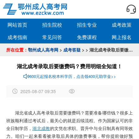
网站首页
招生院校
招生专业
成考政策
成考指南
常见问答
免费课程
网上报名
所在位置：
鄂州成人高考网
>
成考答疑
> > 湖北成考录取后要缴费吗？费用明细全知道！
湖北成考录取后要缴费吗？费用明细全知道！
600元起报名校本科学历，点击领400元助学金>>
2025-08-07 09:35
作
者
湖北省成人高考录取后需要缴费吗？需要准备哪些钱？很多上
：
班族顺利通过考试后，最关心的就是后续流程。作为国家认可的非
[
d
全日制学历，
湖北成教
的文凭在求职、晋升中与全日制具有同等效
b
力。咱们一起来看看被录取后具体的缴费事项，帮你提前做好预